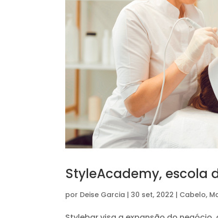
StyleAcademy, escola d
por
Deise Garcia
|
30 set, 2022
|
Cabelo
,
M
Stylebar visa a expansão do negócio,