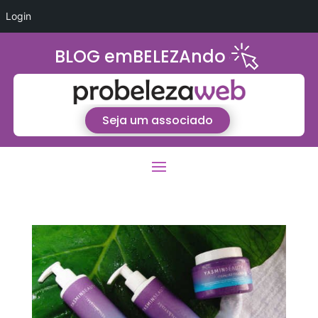
Login
BLOG emBELEZAndo
Seja um associado