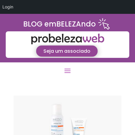
Login
BLOG emBELEZAndo
Seja um associado