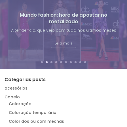
Fim dos testes em animais para
cosméticos
A luta dos grupos de apoio e respeito aos direitos
dos animais
Leia mais
Categorias posts
acessórios
Cabelo
Coloração
Coloração temporária
Coloridos ou com mechas