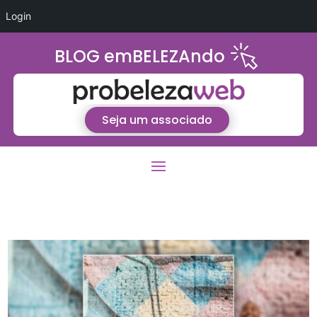
Login
BLOG emBELEZAndo
Seja um associado