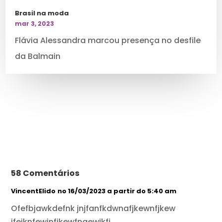
Brasil na moda
mar 3, 2023
Flávia Alessandra marcou presença no desfile
da Balmain
58 Comentários
VincentElido
no 16/03/2023 a partir do 5:40 am
Ofefbjawkdefnk jnjfanfkdwnafjkewnfjkew
jfejknfewjnfjkewfngewjkfj