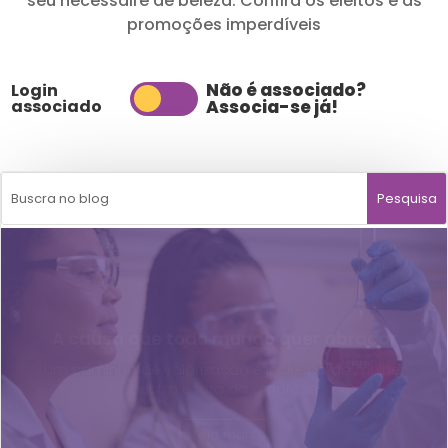
seu nécessaire de beleza. Confira os eleitos e as
promoções imperdíveis
Não é associado?
Login
associado
Associa-se já!
A causa que todo mundo quer abraçar
Um caminho de valorização e inclusão da mulher
dentro e fora da empresa
Leia mais