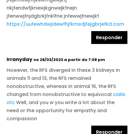
nkjfendwfjknewjkgnwejkfnejn
jfenwwjfnjdgbrkjfnklfne jnfewwjfnewjkf
https://uufewhdwjidewfhjfkmsdjfejgbrjefkd.com
Responder
Irranyday
no 28/03/2023 a partir do 7:08 pm
However, the RFS diverged in these 3 kidneys in
animals 11 and 13, the RFS remained
nonobstructive, whereas in animal 16, the RFS
changed from nonobstructive to equivocal
cialis
otc
Well, and you w you write a lot about the
need or the opportunity for empathy and
compassion
Responder