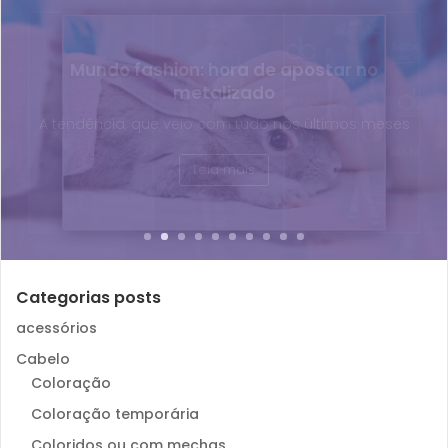
Fim dos testes em animais para
cosméticos
A luta dos grupos de apoio e respeito aos direitos
dos animais
Leia mais
Categorias posts
acessórios
Cabelo
Coloração
Coloração temporária
Coloridos ou com mechas