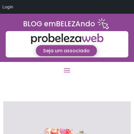
Login
BLOG emBELEZAndo
Seja um associado