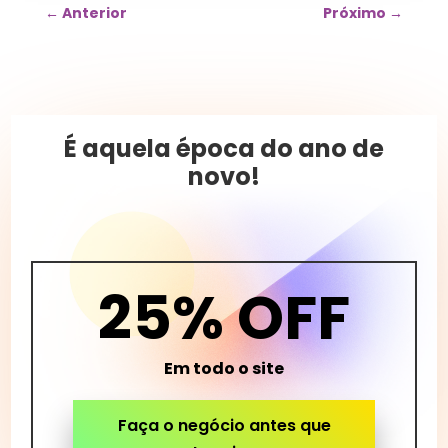
←
Anterior
Próximo
→
É aquela época do ano de
novo!
25% OFF
Em todo o site
Faça o negócio antes que